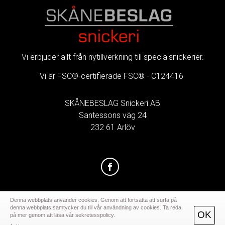
FOOTER
Vi erbjuder allt från nytillverkning till specialsnickerier.
Vi är FSC®-certifierade FSC® - C124416
.
SKÅNEBESLAG Snickeri AB
Santessons väg 24
232 61 Arlöv
Denna webbplats använder cookies. Genom att fortsätta att surfa på
denna webbplats samtycker du till vår användning av cookies. Ta reda
OK
på mer genom att läsa vår sekretesspolicy.