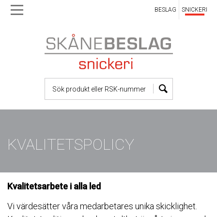
BESLAG
SNICKERI
Skip
Skip
to
to
main
main
navigation
content
KVALITETSPOLICY
Kvalitetsarbete i alla led
Vi värdesätter våra medarbetares unika skicklighet.