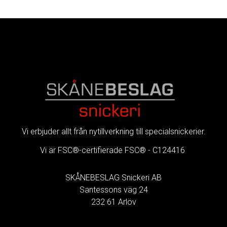
FOOTER
Vi erbjuder allt från nytillverkning till specialsnickerier.
Vi är FSC®-certifierade FSC® - C124416
.
SKÅNEBESLAG Snickeri AB
Santessons väg 24
232 61 Arlöv